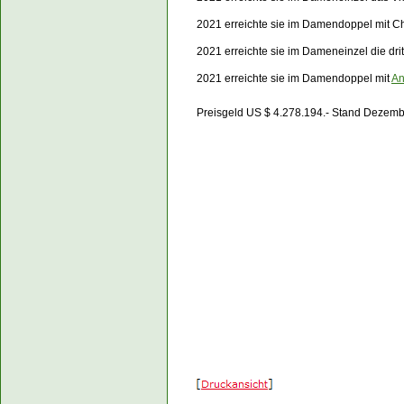
2021 erreichte sie im Damendoppel mit C
2021 erreichte sie im Dameneinzel die dr
2021 erreichte sie im Damendoppel mit
An
Preisgeld US $ 4.278.194.- Stand Dezem