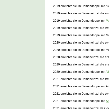
2019 erreichte sie im Damendoppel mit A
2019 erreichte sie im Dameneinzel die z
2019 erreichte sie im Damendoppel mit
Ma
2019 erreichte sie im Dameneinzel die z
2019 erreichte sie im Damendoppel mit
Ma
2020 erreichte sie im Dameneinzel die zw
2020 erreichte sie im Damendoppel mit
Ma
2020 erreichte sie im Dameneinzel die e
2020 erreichte sie im Dameneinzel die e
2020 erreichte sie im Damendoppel mit
Al
2021 erreichte sie im Dameneinzel die zw
2021 erreichte sie im Damendoppel mit Al
2021 erreichte sie im Dameneinzel die z
2021 erreichte sie im Damendoppel mit
St
2021 erreichte sie im Dameneinzel das Vie