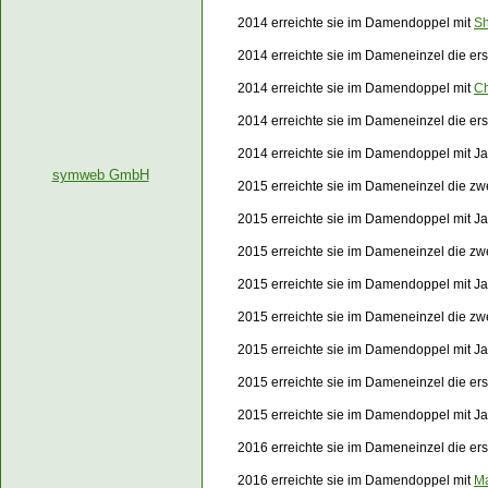
2014 erreichte sie im Damendoppel mit
Sh
2014 erreichte sie im Dameneinzel die e
2014 erreichte sie im Damendoppel mit
Ch
2014 erreichte sie im Dameneinzel die e
2014 erreichte sie im Damendoppel mit Ja
symweb GmbH
2015 erreichte sie im Dameneinzel die zw
2015 erreichte sie im Damendoppel mit Ja
2015 erreichte sie im Dameneinzel die z
2015 erreichte sie im Damendoppel mit J
2015 erreichte sie im Dameneinzel die z
2015 erreichte sie im Damendoppel mit Ja
2015 erreichte sie im Dameneinzel die e
2015 erreichte sie im Damendoppel mit J
2016 erreichte sie im Dameneinzel die er
2016 erreichte sie im Damendoppel mit
Ma