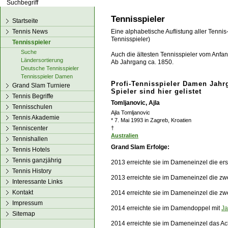
los!
Tennisspieler
Startseite
Tennis News
Eine alphabetische Auflistung aller Tennis
Tennisspieler)
Tennisspieler
Suche
Auch die ältesten Tennisspieler vom Anfang
Ländersortierung
Ab Jahrgang ca. 1850.
Deutsche Tennisspieler
Tennisspieler Damen
Profi-Tennisspieler Damen Jahr
Grand Slam Turniere
Spieler sind hier gelistet
Tennis Begriffe
Tomljanovic, Ajla
Tennisschulen
Ajla Tomljanovic
Tennis Akademie
* 7. Mai 1993 in Zagreb, Kroatien
Tenniscenter
†
Australien
Tennishallen
Grand Slam Erfolge:
Tennis Hotels
Tennis ganzjährig
2013 erreichte sie im Dameneinzel die er
Tennis History
2013 erreichte sie im Dameneinzel die z
Interessante Links
Kontakt
2014 erreichte sie im Dameneinzel die z
Impressum
2014 erreichte sie im Damendoppel mit
Ja
Sitemap
2014 erreichte sie im Dameneinzel das Ac