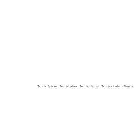
Tennis Spieler
·
Tennishallen
·
Tennis History
·
Tennisschulen
·
Tennis