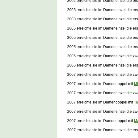
2002 erreichte sie im Dameneinzel die e
2003 erreichte sie im Dameneinzel die er
2003 erreichte sie im Dameneinzel die e
2005 erreichte sie im Dameneinzel die er
2005 erreichte sie im Dameneinzel die e
2005 erreichte sie im Dameneinzel die e
2006 erreichte sie im Dameneinzel die z
2006 erreichte sie im Dameneinzel die e
2007 erreichte sie im Dameneinzel die zw
2007 erreichte sie im Damendoppel mit
Mi
2007 erreichte sie im Dameneinzel die z
2007 erreichte sie im Damendoppel mit
Ta
2007 erreichte sie im Dameneinzel die z
2007 erreichte sie im Damendoppel mit
Ma
2007 erreichte sie im Dameneinzel die e