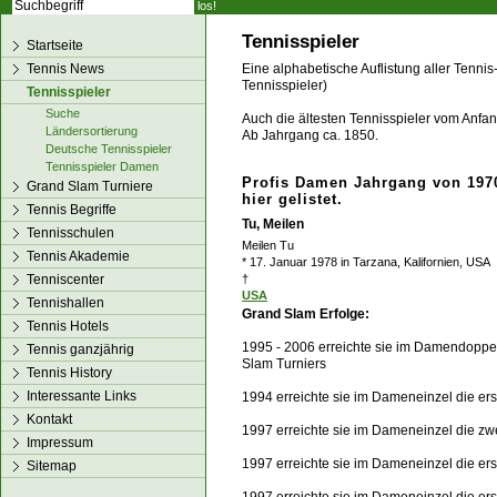
los!
Tennisspieler
Startseite
Tennis News
Eine alphabetische Auflistung aller Tennis
Tennisspieler)
Tennisspieler
Suche
Auch die ältesten Tennisspieler vom Anfang
Ländersortierung
Ab Jahrgang ca. 1850.
Deutsche Tennisspieler
Tennisspieler Damen
Profis Damen Jahrgang von 1970
Grand Slam Turniere
hier gelistet.
Tennis Begriffe
Tu, Meilen
Tennisschulen
Meilen Tu
Tennis Akademie
* 17. Januar 1978 in Tarzana, Kalifornien, USA
Tenniscenter
†
USA
Tennishallen
Grand Slam Erfolge:
Tennis Hotels
1995 - 2006 erreichte sie im Damendoppel
Tennis ganzjährig
Slam Turniers
Tennis History
Interessante Links
1994 erreichte sie im Dameneinzel die er
Kontakt
1997 erreichte sie im Dameneinzel die z
Impressum
1997 erreichte sie im Dameneinzel die er
Sitemap