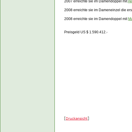
2007 erreichte sie im Damendoppel mit
Ak
2008 erreichte sie im Dameneinzel die er
2008 erreichte sie im Damendoppel mit
Ma
Preisgeld US $ 1.590.412.-