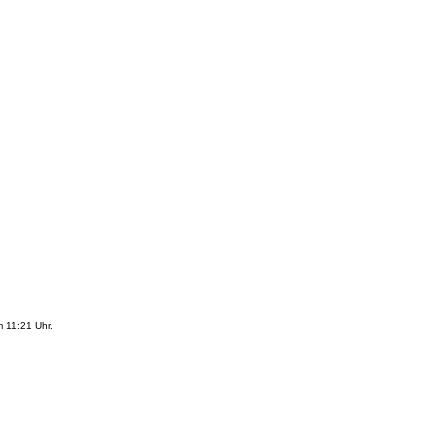
 11:21 Uhr.