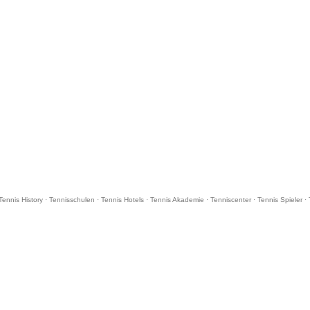
Tennis History
·
Tennisschulen
·
Tennis Hotels
·
Tennis Akademie
·
Tenniscenter
·
Tennis Spieler
·