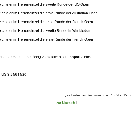
eichte er im Herreneinzel die zweite Runde der US Open
eichte er im Herreneinzel die erste Runde der Australian Open
eichte er im Herreneinzel die dritte Runde der French Open
eichte er im Herreneinzel die zweite Runde in Wimbledon
eichte er im Herreneinzel die erste Runde der French Open
ber 2008 trat er 30-jährig vom aktiven Tennissport zurück
d US $ 1.564.520.-
geschrieben von tennis-aaron am 18.04.2015 um
[
zur Übersicht
]