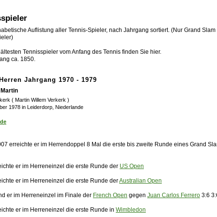
spieler
abetische Auflistung aller Tennis-Spieler, nach Jahrgang sortiert. (Nur Grand Slam
eler)
ältesten Tennisspieler vom Anfang des Tennis finden Sie hier.
ang ca. 1850.
-Herren Jahrgang 1970 - 1979
 Martin
kerk ( Martin Willem Verkerk )
ber 1978 in Leiderdorp, Niederlande
nde
007 erreichte er im Herrendoppel 8 Mal die erste bis zweite Runde eines Grand Sl
eichte er im Herreneinzel die erste Runde der
US Open
eichte er im Herreneinzel die erste Runde der
Australian Open
nd er im Herreneinzel im Finale der
French Open
gegen
Juan Carlos Ferrero
3:6 3:
eichte er im Herreneinzel die erste Runde in
Wimbledon