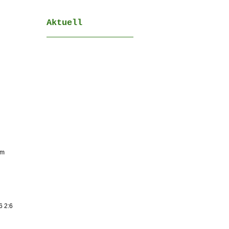
Aktuell
am
6 2:6