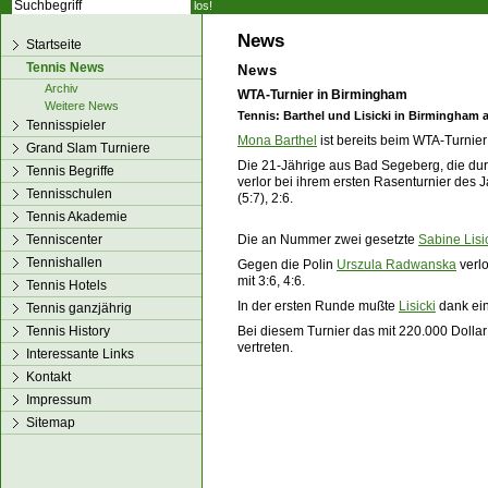
los!
News
Startseite
Tennis News
News
Archiv
WTA-Turnier in Birmingham
Weitere News
Tennis: Barthel und Lisicki in Birmingham
Tennisspieler
Mona Barthel
ist bereits beim WTA-Turnier
Grand Slam Turniere
Die 21-Jährige aus Bad Segeberg, die durc
Tennis Begriffe
verlor bei ihrem ersten Rasenturnier des
Tennisschulen
(5:7), 2:6.
Tennis Akademie
Tenniscenter
Die an Nummer zwei gesetzte
Sabine Lisi
Tennishallen
Gegen die Polin
Urszula Radwanska
verlo
mit 3:6, 4:6.
Tennis Hotels
In der ersten Runde mußte
Lisicki
dank ein
Tennis ganzjährig
Tennis History
Bei diesem Turnier das mit 220.000 Dollar d
vertreten.
Interessante Links
Kontakt
Impressum
Sitemap