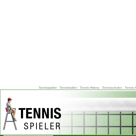
Tennisspieler
·
Tennishallen
·
Tennis History
·
Tennisschulen
·
Tennis 