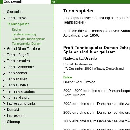
los!
Tennisspieler
Startseite
Tennis News
Eine alphabetische Auflistung aller Tennis
Tennisspieler)
Tennisspieler
Suche
Auch die ältesten Tennisspieler vom Anfang
Ländersortierung
Ab Jahrgang ca. 1850.
Deutsche Tennisspieler
Tennisspieler Damen
Profi-Tennisspieler Damen Jahr
Grand Slam Turniere
Spieler sind hier gelistet
Tennis Begriffe
Radwanska, Urszula
Tennisschulen
Urszula Radwanska
Tennis Akademie
* 7. Dezember 1990 in Ahaus, Deutschland
Tenniscenter
†
Polen
Tennishallen
Grand Slam Erfolge:
Tennis Hotels
2008 - 2009 erreichte sie im Damendoppel
Tennis ganzjährig
Slam Turniers
Tennis History
Interessante Links
2008 erreichte sie im Dameneinzel die zw
Kontakt
2009 erreichte sie im Dameneinzel die er
Impressum
2009 erreichte sie im Dameneinzel die z
Sitemap