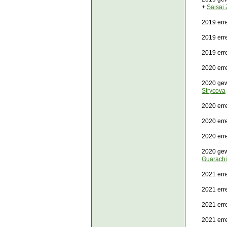
+
Saisai
2019 err
2019 err
2019 err
2020 err
2020 ge
Strycova
2020 err
2020 err
2020 err
2020 gew
Guarachi
2021 err
2021 err
2021 err
2021 err