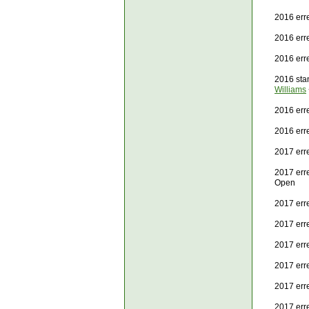
2016 err
2016 err
2016 err
2016 sta
Williams
2016 err
2016 err
2017 err
2017 err
Open
2017 err
2017 err
2017 err
2017 err
2017 err
2017 err