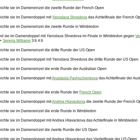
eichte sie im Dameneinzel die zweite Runde der French Open
eichte sie im Damendoppel mit
Yaroslava Shvedova
das Achtelfinale der French O
eichte sie im Dameneinzel die zweite Runde in Wimbledon
nd sie im Damendoppel mit
Yaroslava Shvedova im Finale in Wimbledon gegen
Ve
+
Serena Williams
3:6 4:6
eichte sie im Dameneinzel die dritte Runde der US Open
eichte sie im Damendoppel mit Yaroslava Shvedova die dritte Runde der US Open
eichte sie im Dameneinzel die erste Runde der Australian Open
eichte sie im Damendoppel mit
Anastasia Pavlyuchenkova
das Achtelfinale der Aust
eichte sie im Dameneinzel die erste Runde der
French Open
eichte sie im Damendoppel mit
Andrea Hlavackova
die zweite Runde der French O
eichte sie im Dameneinzel die erste Runde in Wimbledon
eichte sie im Damendoppel mit Andrea Hlavackova das Achtelfinale in Wimbledon
eichte sie im Dameneinzel die zweite Runde der US Open
eichte sie im Damendoppel mit Andrea Hlavackova das Viertelfinale der US Open