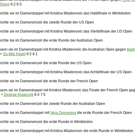
 Zheng
6:2 6:3
eichte sie im Damendoppel mit Kristina Mladenovic das Halbfinale in Wimbledon
eichte sie im Dameneinzel die zweite Runde der US Open
eichte sie im Damendoppel mit Kristina Mladenovic das Viertelfinale der US Open
eichte sie im Dameneinzel die erste Runde der Australian Open
wann sie im Damendoppel mit
Kristina Mladenovic
die Australian Open gegen
Barb
+
Su-Wei Hsieh
6:2 6:1
eichte sie im Dameneinzel die erste Runde der US Open
eichte sie im Damendoppel mit Kristina Mladenovic das Achtelfinale der US Open
eichte sie im Dameneinzel die erste Runde der French Open
ann sie im Damendoppel mit Kristina Mladenovic das Finale der French Open g
+
Desirae Krawczyk
6:4 7:5
eichte sie im Dameneinzel die zweite Runde der Australian Open
eichte sie im Damendoppel mit
Vera Zvonareva
die erste Runde der French Open
eichte sie im Dameneinzel die erste Runde in Wimbledon
eichte sie im Damendoppel mit Kristina Mladenovic die erste Runde in Wimbledon