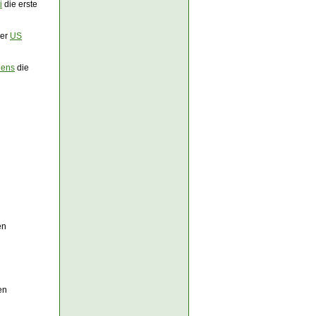
i
die erste
der
US
hens
die
en
en