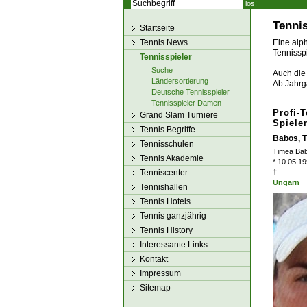
los!
Tennis
Startseite
Tennis News
Eine alph
Tennisspi
Tennisspieler
Suche
Auch die 
Ländersortierung
Ab Jahrg
Deutsche Tennisspieler
Tennisspieler Damen
Profi-
Grand Slam Turniere
Spieler
Tennis Begriffe
Babos, 
Tennisschulen
Timea Ba
Tennis Akademie
* 10.05.1
Tenniscenter
†
Ungarn
Tennishallen
Tennis Hotels
Tennis ganzjährig
Tennis History
Interessante Links
Kontakt
Impressum
Sitemap