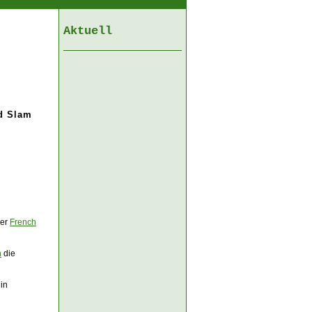
Aktuell
nd Slam
der
French
h
die
in