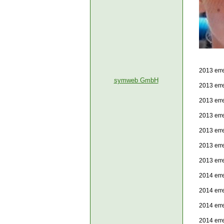
2013 err
symweb GmbH
2013 err
2013 err
2013 err
2013 err
2013 err
2013 err
2014 err
2014 err
2014 err
2014 err