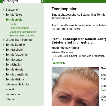
los!
Tennisspieler
Startseite
Tennis News
Eine alphabetische Auflistung aller Tennis
Tennisspieler)
Tennisspieler
Suche
Auch die ältesten Tennisspieler vom Anfang
Ländersortierung
Ab Jahrgang ca. 1850.
Deutsche Tennisspieler
Tennisspieler Damen
Profi-Tennisspieler Damen Jahr
Grand Slam Turniere
Spieler sind hier gelistet
Tennis Begriffe
Mladenovic, Kristina
Tennisschulen
Kristina Mladenovic
Tennis Akademie
* 14. Mai 1993 in Saint Pol sur Mer, Frankreich
Tenniscenter
†
Frankreich
Tennishallen
Gra
Tennis Hotels
Tennis ganzjährig
200
ers
Tennis History
Interessante Links
200
Kontakt
Aus
Impressum
200
Sitemap
Op