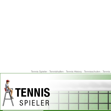
Tennis Spieler
·
Tennishallen
·
Tennis History
·
Tennisschulen
·
Tennis