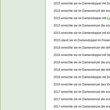
2015 erreichte sie im Damendoppel mit Sar
2015 erreichte sie im Dameneinzel die e
2015 erreichte sie im Damendoppel mit
Ka
2015 erreichte sie im Dameneinzel die e
2015 erreichte sie im Damendoppel mit Ka
2015 stand sie im Damendoppel im Final
2016 erreichte sie im Dameneinzel die dri
2016 erreichte sie im Damendoppel mit S
2016 erreichte sie im Dameneinzel die e
2016 erreichte sie im Dameneinzel die dr
2016 erreichte sie im Damendoppel mit 
2016 erreichte sie im Dameneinzel das Vi
2017 erreichte sie im Dameneinzel die er
2017 erreichte sie im Dameneinzel die e
2017 erreichte sie im Dameneinzel die e