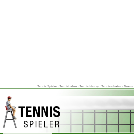
Tennis Spieler
·
Tennishallen
·
Tennis History
·
Tennisschulen
·
Tennis