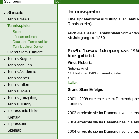
los!
Tennisspieler
Startseite
Tennis News
Eine alphabetische Auflistung aller Tennis
Tennisspieler)
Tennisspieler
Suche
Auch die ältesten Tennisspieler vom Anfang
Ländersortierung
Ab Jahrgang ca. 1850.
Deutsche Tennisspieler
Tennisspieler Damen
Profis Damen Jahrgang von 1980
Grand Slam Turniere
hier gelistet.
Tennis Begriffe
Vinci, Roberta
Tennisschulen
Roberta Vinci
Tennis Akademie
* 18. Februar 1983 in Taranto, Italien
Tenniscenter
†
Italien
Tennishallen
Grand Slam Erfolge:
Tennis Hotels
Tennis ganzjährig
2001 - 2009 erreichte sie im Damendoppel
Turniers
Tennis History
Interessante Links
2002 erreichte sie im Dameneinzel die er
Kontakt
2004 erreichte sie im Dameneinzel die er
Impressum
Sitemap
2004 erreichte sie im Dameneinzel die e