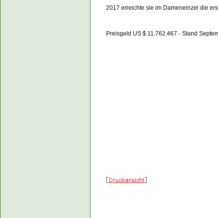
2017 erreichte sie im Dameneinzel die e
Preisgeld US $ 11.762.467.- Stand Septe