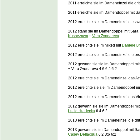
2011 erreichte sie im Dameneinzel die dr
2011 erreichte sie im Damendoppel mit Sar
2012 erreichte sie im Dameneinzel die zw
2012 stand sie im Damendoppel mit Sara 
Kusnezowa
+
Vera Zvonareva
2012 erreichte sie im Mixed mit
Daniele Br
2012 erreichte sie im Dameneinzel die e
2012 gewann sie sie im Damendoppel mit
+ Vera Zvonareva 4:6 6:4 6:2
2012 erreichte sie im Dameneinzel das Ac
2012 erreichte sie sie im Damendoppel mit
2012 erreichte sie im Dameneinzel das Vi
2012 gewann sie sie im Damendoppel mit
Lucie Hradecka
6:4 6:2
2013 erreichte sie im Dameneinzel die dri
2013 gewann sie im Damendoppel mit Sar
Casey Dellacqua
6:2 3:6 6:2