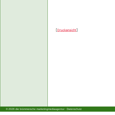
©
2026
die brümmersche marketingmediaagentur
·
Datenschutz