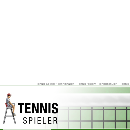
Tennis Spieler
·
Tennishallen
·
Tennis History
·
Tennisschulen
·
Tennis