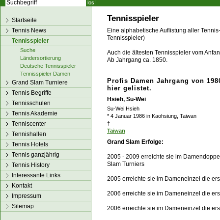
los!
Tennisspieler
Startseite
Tennis News
Eine alphabetische Auflistung aller Tennis
Tennisspieler)
Tennisspieler
Suche
Auch die ältesten Tennisspieler vom Anfang
Ländersortierung
Ab Jahrgang ca. 1850.
Deutsche Tennisspieler
Tennisspieler Damen
Profis Damen Jahrgang von 1980
Grand Slam Turniere
hier gelistet.
Tennis Begriffe
Hsieh, Su-Wei
Tennisschulen
Su-Wei Hsieh
Tennis Akademie
* 4 Januar 1986 in Kaohsiung, Taiwan
Tenniscenter
†
Taiwan
Tennishallen
Grand Slam Erfolge:
Tennis Hotels
Tennis ganzjährig
2005 - 2009 erreichte sie im Damendoppel
Slam Turniers
Tennis History
Interessante Links
2005 erreichte sie im Dameneinzel die er
Kontakt
2006 erreichte sie im Dameneinzel die er
Impressum
Sitemap
2006 erreichte sie im Dameneinzel die er