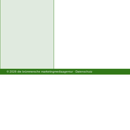
©
2026
die brümmersche marketingmediaagentur
·
Datenschutz