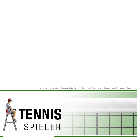
Tennis Spieler
·
Tennishallen
·
Tennis History
·
Tennisschulen
·
Tennis