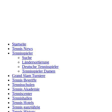
Startseite
Tennis News
Tennisspieler
Suche
Ländersortierung
Deutsche Tennisspieler
Tennisspieler Damen
Grand Slam Turniere
Tennis Begriffe
Tennisschulen
Tennis Akademie
Tenniscenter
Tennishallen
Tennis Hotels
Tennis ganzjährig
Tennis History