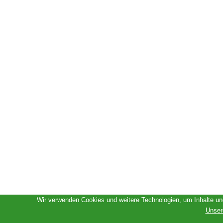
Wir verwenden Cookies und weitere Technologien, um Inhalte und
Unser