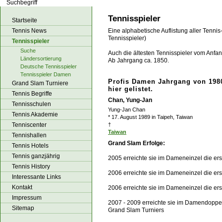
los!
Tennisspieler
Startseite
Tennis News
Eine alphabetische Auflistung aller Tennis
Tennisspieler)
Tennisspieler
Suche
Auch die ältesten Tennisspieler vom Anfang
Ländersortierung
Ab Jahrgang ca. 1850.
Deutsche Tennisspieler
Tennisspieler Damen
Profis Damen Jahrgang von 1980
Grand Slam Turniere
hier gelistet.
Tennis Begriffe
Chan, Yung-Jan
Tennisschulen
Yung-Jan Chan
Tennis Akademie
* 17. August 1989 in Taipeh, Taiwan
Tenniscenter
†
Taiwan
Tennishallen
Grand Slam Erfolge:
Tennis Hotels
Tennis ganzjährig
2005 erreichte sie im Dameneinzel die er
Tennis History
2006 erreichte sie im Dameneinzel die er
Interessante Links
Kontakt
2006 erreichte sie im Dameneinzel die e
Impressum
2007 - 2009 erreichte sie im Damendoppe
Sitemap
Grand Slam Turniers