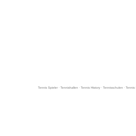
Tennis Spieler
·
Tennishallen
·
Tennis History
·
Tennisschulen
·
Tennis