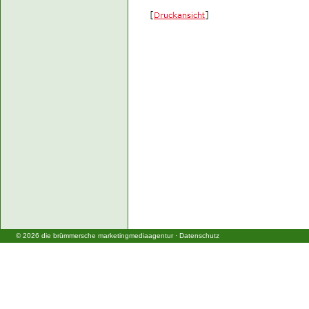
©
2026
die brümmersche marketingmediaagentur
·
Datenschutz