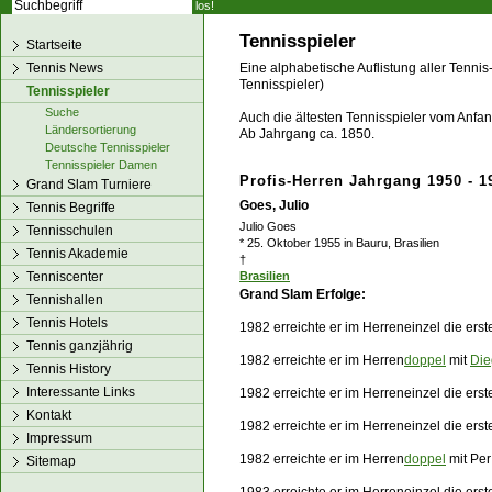
los!
Tennisspieler
Startseite
Tennis News
Eine alphabetische Auflistung aller Tennis
Tennisspieler)
Tennisspieler
Suche
Auch die ältesten Tennisspieler vom Anfang
Ländersortierung
Ab Jahrgang ca. 1850.
Deutsche Tennisspieler
Tennisspieler Damen
Profis-Herren Jahrgang 1950 - 1
Grand Slam Turniere
Goes, Julio
Tennis Begriffe
Julio Goes
Tennisschulen
* 25. Oktober 1955 in Bauru, Brasilien
Tennis Akademie
†
Tenniscenter
Brasilien
Grand Slam Erfolge:
Tennishallen
Tennis Hotels
1982 erreichte er im Herreneinzel die ers
Tennis ganzjährig
1982 erreichte er im Herren
doppel
mit
Die
Tennis History
Interessante Links
1982 erreichte er im Herreneinzel die ers
Kontakt
1982 erreichte er im Herreneinzel die ers
Impressum
1982 erreichte er im Herren
doppel
mit Per
Sitemap