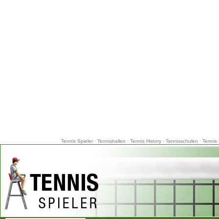
Tennis Spieler
·
Tennishallen
·
Tennis History
·
Tennisschulen
·
Tennis