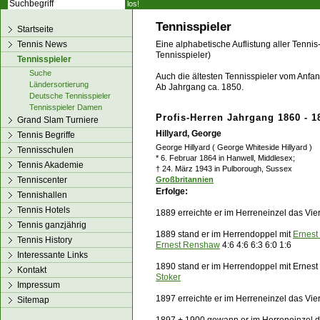
los!
Tennisspieler
Startseite
Tennis News
Eine alphabetische Auflistung aller Tennis
Tennisspieler)
Tennisspieler
Suche
Auch die ältesten Tennisspieler vom Anfang
Ländersortierung
Ab Jahrgang ca. 1850.
Deutsche Tennisspieler
Tennisspieler Damen
Profis-Herren Jahrgang 1860 - 1
Grand Slam Turniere
Hillyard, George
Tennis Begriffe
George Hillyard ( George Whiteside Hillyard )
Tennisschulen
* 6. Februar 1864 in Hanwell, Middlesex;
Tennis Akademie
† 24. März 1943 in Pulborough, Sussex
Tenniscenter
Großbritannien
Erfolge:
Tennishallen
Tennis Hotels
1889 erreichte er im Herreneinzel das Vie
Tennis ganzjährig
1889 stand er im Herrendoppel mit
Ernest
Tennis History
Ernest Renshaw
4:6 4:6 6:3 6:0 1:6
Interessante Links
1890 stand er im Herrendoppel mit Ernes
Kontakt
Stoker
Impressum
1897 erreichte er im Herreneinzel das Vie
Sitemap