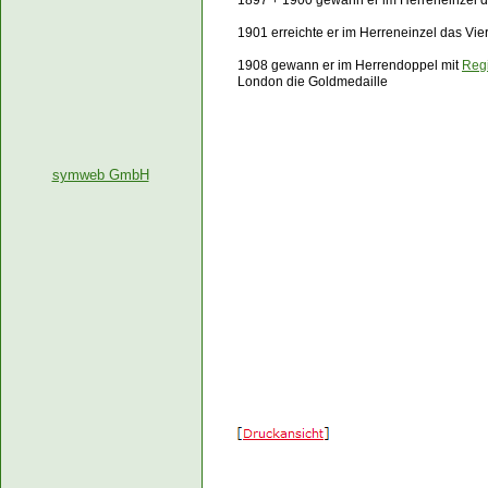
1897 + 1900 gewann er im Herreneinzel 
1901 erreichte er im Herreneinzel das Vie
1908 gewann er im Herrendoppel mit
Regi
London die Goldmedaille
symweb GmbH