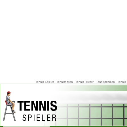
Tennis Spieler
·
Tennishallen
·
Tennis History
·
Tennisschulen
·
Tennis