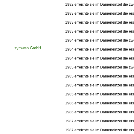
1982 erreichte sie im Dameneinzel die z
1983 erreichte sie im Dameneinzel die e
1983 erreichte sie im Dameneinzel die e
1983 erreichte sie im Dameneinzel die e
1984 erreichte sie im Dameneinzel die z
symweb GmbH
1984 erreichte sie im Dameneinzel die e
1984 erreichte sie im Dameneinzel die e
1985 erreichte sie im Dameneinzel die z
1985 erreichte sie im Dameneinzel die e
1985 erreichte sie im Dameneinzel die e
1985 erreichte sie im Dameneinzel die e
1986 erreichte sie im Dameneinzel die e
1986 erreichte sie im Dameneinzel die e
1987 erreichte sie im Dameneinzel die e
1987 erreichte sie im Dameneinzel die e