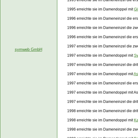
1995 erreichte sie im Dameneinzel die er
1995 erreichte sie im Damendoppel mit
Gl
1996 erreichte sie im Dameneinzel die e
1996 erreichte sie im Dameneinzel die z
1996 erreichte sie im Dameneinzel die e
1997 erreichte sie im Dameneinzel die zw
symweb GmbH
1997 erreichte sie im Damendoppel mit
Sv
1997 erreichte sie im Dameneinzel die dr
1997 erreichte sie im Damendoppel mit
As
1997 erreichte sie im Dameneinzel die e
1997 erreichte sie im Damendoppel mit A
1997 erreichte sie im Dameneinzel die dr
1998 erreichte sie im Dameneinzel die dri
1998 erreichte sie im Damendoppel mit
Ka
1998 erreichte sie im Dameneinzel die z