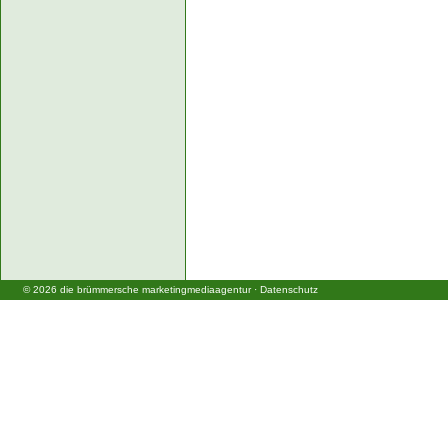
©
2026
die brümmersche marketingmediaagentur
·
Datenschutz