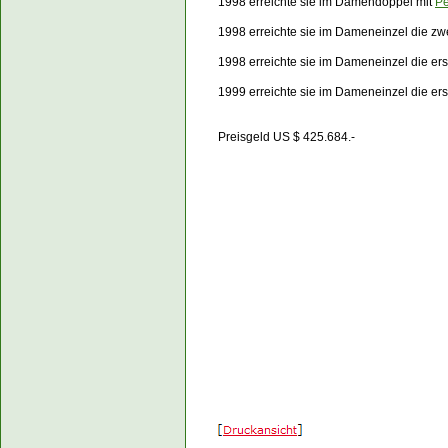
1998 erreichte sie im Damendoppel mit
Pe
1998 erreichte sie im Dameneinzel die z
1998 erreichte sie im Dameneinzel die e
1999 erreichte sie im Dameneinzel die er
Preisgeld US $ 425.684.-