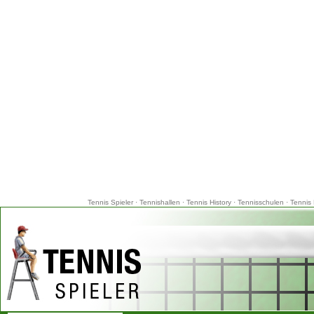
Tennis Spieler
·
Tennishallen
·
Tennis History
·
Tennisschulen
·
Tennis