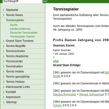
los!
Tennisspieler
Startseite
Tennis News
Eine alphabetische Auflistung aller Tennis
Tennisspieler)
Tennisspieler
Suche
Auch die ältesten Tennisspieler vom Anfang
Ländersortierung
Ab Jahrgang ca. 1850.
Deutsche Tennisspieler
Tennisspieler Damen
Profis Damen Jahrgang von 1940
Grand Slam Turniere
Susman, Karen
Tennis Begriffe
Karen Susman
Tennisschulen
* 29. Januar 1942
Tennis Akademie
†
Tenniscenter
USA
Grand Slam Erfolge:
Tennishallen
Tennis Hotels
1961 gewann sie im Damendoppel mit
Bil
Smith
6:3 6:4
Tennis ganzjährig
Tennis History
1962 gewann sie im Dameneinzel in Wi
Interessante Links
1962 gewann sie im Damendoppel mit Bill
Kontakt
Sandra Reynolds
+
Renee Schuurman
5:7
Impressum
1964 gewann sie im Damendoppel mit Billi
Sitemap
Turner
3:6 6:2 6:4