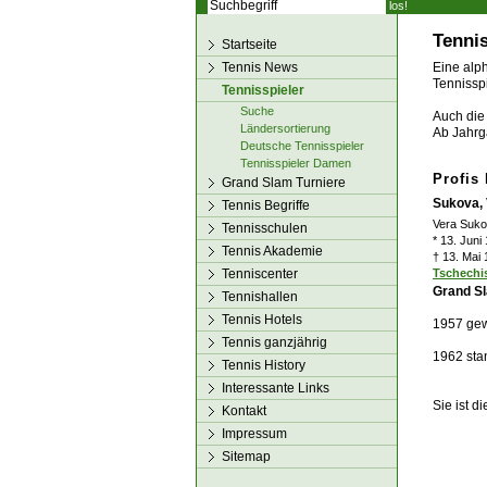
los!
Tennis
Startseite
Tennis News
Eine alph
Tennisspi
Tennisspieler
Suche
Auch die 
Ländersortierung
Ab Jahrg
Deutsche Tennisspieler
Tennisspieler Damen
Profis
Grand Slam Turniere
Sukova, 
Tennis Begriffe
Vera Suko
Tennisschulen
* 13. Juni
Tennis Akademie
† 13. Mai 
Tenniscenter
Tschechi
Grand Sl
Tennishallen
Tennis Hotels
1957 ge
Tennis ganzjährig
1962 sta
Tennis History
Interessante Links
Sie ist d
Kontakt
Impressum
Sitemap