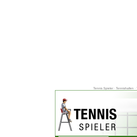
Tennis Spieler
·
Tennishallen
·