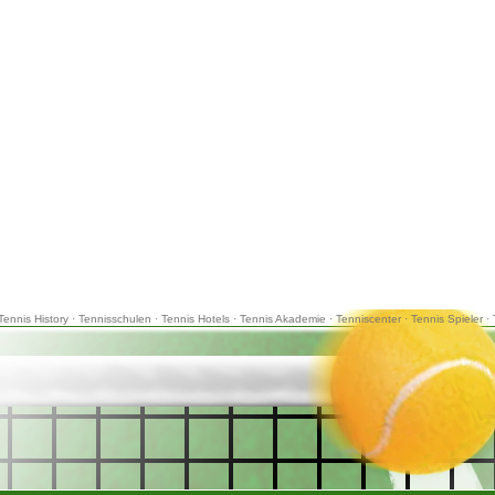
Tennis History
·
Tennisschulen
·
Tennis Hotels
·
Tennis Akademie
·
Tenniscenter
·
Tennis Spieler
·