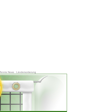
Tennis News
·
Ländersortierung