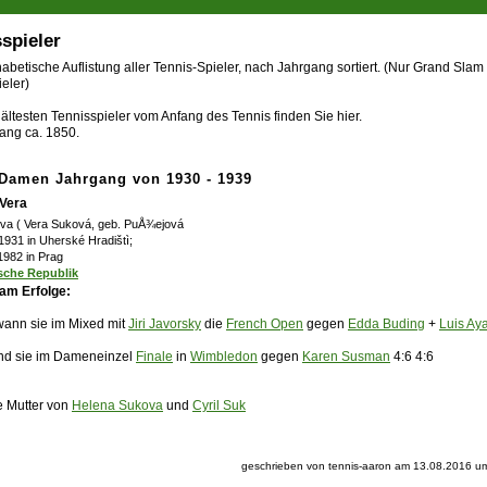
spieler
abetische Auflistung aller Tennis-Spieler, nach Jahrgang sortiert. (Nur Grand Slam
eler)
ältesten Tennisspieler vom Anfang des Tennis finden Sie hier.
ang ca. 1850.
 Damen Jahrgang von 1930 - 1939
Vera
va ( Vera Suková, geb. PuÅ¾ejová
 1931 in Uherské Hradištì;
1982 in Prag
sche Republik
am Erfolge:
wann sie im
Mixed
mit
Jiri Javorsky
die
French Open
gegen
Edda Buding
+
Luis Ay
nd sie im Dameneinzel
Finale
in
Wimbledon
gegen
Karen Susman
4:6 4:6
ie Mutter von
Helena Sukova
und
Cyril Suk
geschrieben von tennis-aaron am 13.08.2016 um