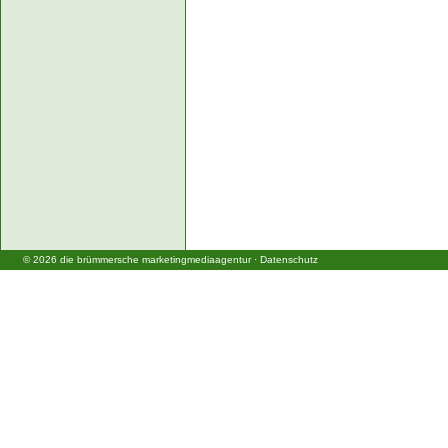
©
2026
die brümmersche marketingmediaagentur
·
Datenschutz