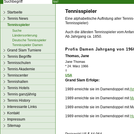
los!
Tennisspieler
Startseite
Tennis News
Eine alphabetische Auflistung aller Tennis
Tennisspieler)
Tennisspieler
Suche
Auch die ältesten Tennisspieler vom Anfang
Ländersortierung
Ab Jahrgang ca. 1850.
Deutsche Tennisspieler
Tennisspieler Damen
Profis Damen Jahrgang von 1960
Grand Slam Turniere
Thomas, Jane
Tennis Begriffe
Jane Thomas
Tennisschulen
* 24. März 1966
Tennis Akademie
†
Tenniscenter
USA
Grand Slam Erfolge:
Tennishallen
Tennis Hotels
1989 erreichte sie im Damendoppel mit
An
Tennis ganzjährig
1989 erreichte sie im Damendoppel mit
M
Tennis History
Interessante Links
1989 erreichte sie im Damendoppel mit M
Kontakt
1989 erreichte sie im Damendoppel mit
H
Impressum
Sitemap