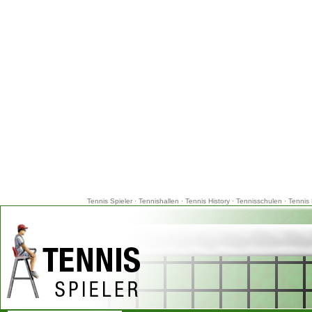
Tennis Spieler
·
Tennishallen
·
Tennis History
·
Tennisschulen
·
Tennis