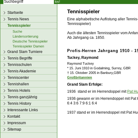
los!
Tennisspieler
Startseite
Tennis News
Eine alphabetische Auflistung aller Tennis
Tennisspieler)
Tennisspieler
Suche
Auch die ältesten Tennisspieler vom Anfang
Ländersortierung
Ab Jahrgang ca. 1850.
Deutsche Tennisspieler
Tennisspieler Damen
Profis-Herren Jahrgang 1910 - 1
Grand Slam Turniere
Tuckey, Raymond
Tennis Begriffe
Raymond Tuckey
Tennisschulen
* 15. Juni 1910 in Godalming, Surrey, GBR
Tennis Akademie
† 15. Oktober 2005 in Banbury,GBR
Tenniscenter
Großbritannien
Tennishallen
Grand Slam Erfolge:
Tennis Hotels
1936 stand er im Herrendoppel mit
Pat H
Tennis ganzjährig
1936 gewann er im Herrendoppel mit Pat
6:4 3:6 7:9 6:1 6:4
Tennis History
Interessante Links
1937 stand er im Herrendoppel mit Pat Hu
Kontakt
Impressum
Sitemap