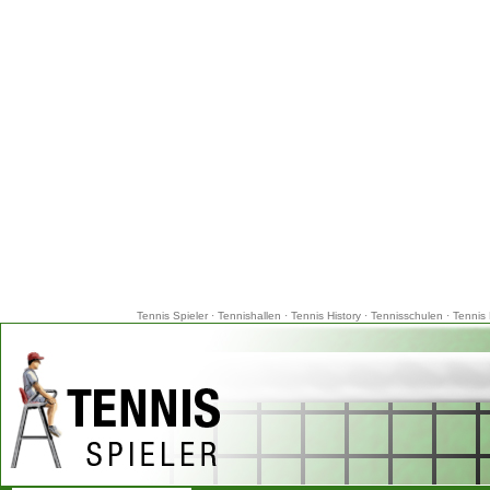
Tennis Spieler
·
Tennishallen
·
Tennis History
·
Tennisschulen
·
Tennis