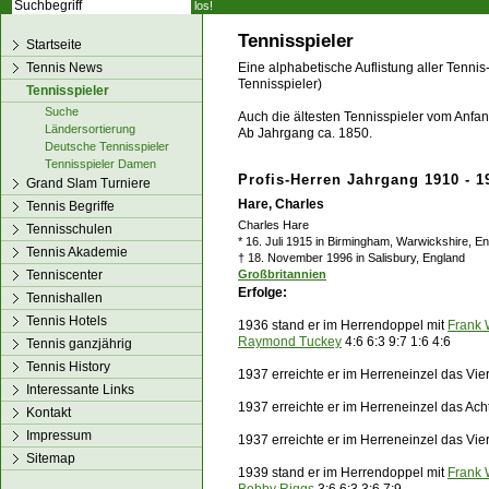
los!
Tennisspieler
Startseite
Tennis News
Eine alphabetische Auflistung aller Tennis
Tennisspieler)
Tennisspieler
Suche
Auch die ältesten Tennisspieler vom Anfang
Ländersortierung
Ab Jahrgang ca. 1850.
Deutsche Tennisspieler
Tennisspieler Damen
Profis-Herren Jahrgang 1910 - 1
Grand Slam Turniere
Hare, Charles
Tennis Begriffe
Charles Hare
Tennisschulen
* 16. Juli 1915 in Birmingham, Warwickshire, E
Tennis Akademie
† 18. November 1996 in Salisbury, England
Tenniscenter
Großbritannien
Erfolge:
Tennishallen
Tennis Hotels
1936 stand er im Herren
doppel
mit
Frank 
Raymond Tuckey
4:6 6:3 9:7 1:6 4:6
Tennis ganzjährig
Tennis History
1937 erreichte er im Herreneinzel das Vier
Interessante Links
1937 erreichte er im Herreneinzel das Ach
Kontakt
Impressum
1937 erreichte er im Herreneinzel das Vier
Sitemap
1939 stand er im Herren
doppel
mit
Frank 