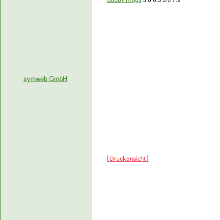
Bobby Riggs
3:6 6:3 3:6 7:9
symweb GmbH