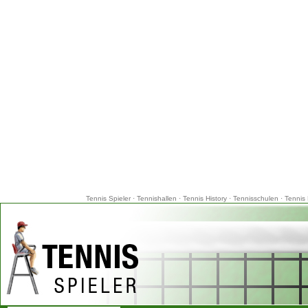
Tennis Spieler
·
Tennishallen
·
Tennis History
·
Tennisschulen
·
Tennis