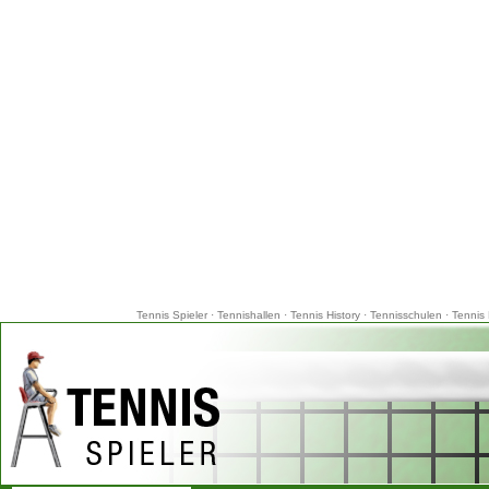
Tennis Spieler
·
Tennishallen
·
Tennis History
·
Tennisschulen
·
Tennis