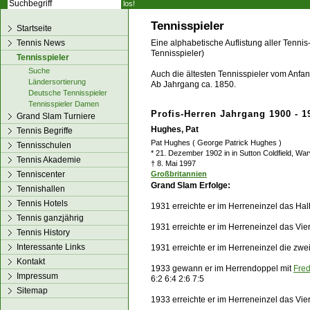
los!
Tennisspieler
Startseite
Tennis News
Eine alphabetische Auflistung aller Tennis
Tennisspieler)
Tennisspieler
Suche
Auch die ältesten Tennisspieler vom Anfang
Ländersortierung
Ab Jahrgang ca. 1850.
Deutsche Tennisspieler
Tennisspieler Damen
Profis-Herren Jahrgang 1900 - 1
Grand Slam Turniere
Hughes, Pat
Tennis Begriffe
Pat Hughes ( George Patrick Hughes )
Tennisschulen
* 21. Dezember 1902 in in Sutton Coldfield, Wa
Tennis Akademie
† 8. Mai 1997
Tenniscenter
Großbritannien
Grand Slam Erfolge:
Tennishallen
Tennis Hotels
1931 erreichte er im Herreneinzel das Hal
Tennis ganzjährig
1931 erreichte er im Herreneinzel das Vier
Tennis History
Interessante Links
1931 erreichte er im Herreneinzel die zw
Kontakt
1933 gewann er im Herrendoppel mit
Fred
Impressum
6:2 6:4 2:6 7:5
Sitemap
1933 erreichte er im Herreneinzel das Vie