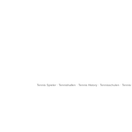
Tennis Spieler
·
Tennishallen
·
Tennis History
·
Tennisschulen
·
Tennis