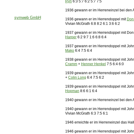
Ryn
6:3 5:7 6:2 5:7 7:5
1936 gewann er im Herreneinzel bei den A
symweb GmbH
1936 gewann er im Herrendoppel mit
Don 
Vivian McGrath 6:8 8:2 6:1 3:6 6:2
1937 gewann er im Herrendoppel mit Don 
Harper
6:2 9:7 1:6 6:8 6:4
1937 gewann er im Herrendoppel mit Jo
Mako
6:4 7:5 6:4
1938 gewann er im Herrendoppel mit Joh
Cramm
+
Henner Henkel
7:5 6:4 6:0
1939 gewann er im Herrendoppel mit Joh
+
Colin Long
6:4 7:5 6:2
1939 gewann er im Herrendoppel mit Joh
Hopman
8:6 6:1 6:4
1940 gewann er im Herreneinzel bei den A
1940 gewann er im Herrendoppel mit John
Vivian McGrath 6:3 7:5 6:1
1946 erreichte er im Herreneinzel das Hal
1946 gewann er im Herrendoppel mit Joh