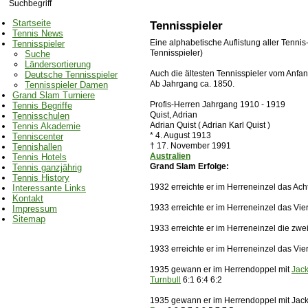
los!
Startseite
Tennisspieler
Tennis News
Eine alphabetische Auflistung aller Tennis
Tennisspieler
Tennisspieler)
Suche
Ländersortierung
Auch die ältesten Tennisspieler vom Anfang
Deutsche Tennisspieler
Ab Jahrgang ca. 1850.
Tennisspieler Damen
Grand Slam Turniere
Profis-Herren Jahrgang 1910 - 1919
Tennis Begriffe
Quist, Adrian
Tennisschulen
Adrian Quist ( Adrian Karl Quist )
Tennis Akademie
* 4. August 1913
Tenniscenter
† 17. November 1991
Tennishallen
Australien
Tennis Hotels
Grand Slam
Erfolge:
Tennis ganzjährig
Tennis History
1932 erreichte er im Herreneinzel das Acht
Interessante Links
Kontakt
1933 erreichte er im Herreneinzel das Vier
Impressum
Sitemap
1933 erreichte er im Herreneinzel die zw
1933 erreichte er im Herreneinzel das Vier
1935 gewann er im Herrendoppel mit
Jack
Turnbull
6:1 6:4 6:2
1935 gewann er im Herrendoppel mit Jack