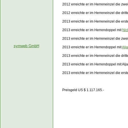
2012 erreichte er im Herreneinzel die zw
2012 erreichte er im Herreneinzel die dri
2013 erreichte er im Herreneinzel die ers
2013 erreichte er im Herrendoppel mit
Nic
2013 erreichte er im Herreneinzel die zw
symweb GmbH
2013 erreichte er im Herrendoppel mit
Alj
2013 erreichte er im Herreneinzel die dri
2013 erreichte er im Herrendoppel mit Al
2013 erreichte er im Herreneinzel die er
Preisgeld US $ 1.117.165.-