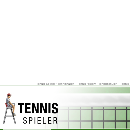
Tennis Spieler
·
Tennishallen
·
Tennis History
·
Tennisschulen
·
Tennis