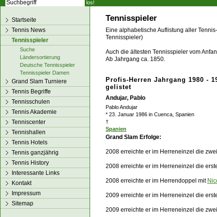
los!
Tennisspieler
Startseite
Tennis News
Eine alphabetische Auflistung aller Tennis
Tennisspieler)
Tennisspieler
Suche
Auch die ältesten Tennisspieler vom Anfang
Ländersortierung
Ab Jahrgang ca. 1850.
Deutsche Tennisspieler
Tennisspieler Damen
Profis-Herren Jahrgang 1980 - 1
Grand Slam Turniere
gelistet
Tennis Begriffe
Andujar, Pablo
Tennisschulen
Pablo Andujar
Tennis Akademie
* 23. Januar 1986 in Cuenca, Spanien
Tenniscenter
†
Spanien
Tennishallen
Grand Slam Erfolge:
Tennis Hotels
2008 erreichte er im Herreneinzel die zw
Tennis ganzjährig
Tennis History
2008 erreichte er im Herreneinzel die ers
Interessante Links
2008 erreichte er im Herrendoppel mit
Nic
Kontakt
Impressum
2009 erreichte er im Herreneinzel die ers
Sitemap
2009 erreichte er im Herreneinzel die zw