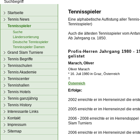
los!
Tennisspieler
Startseite
Tennis News
Eine alphabetische Auflistung aller Tennis
Tennisspieler)
Tennisspieler
Suche
Auch die ältesten Tennisspieler vom Anfang
Ländersortierung
Ab Jahrgang ca. 1850.
Deutsche Tennisspieler
Tennisspieler Damen
Profis-Herren Jahrgang 1980 - 1
Grand Slam Turniere
gelistet
Tennis Begriffe
Marach, Oliver
Tennisschulen
Oliver Marach
Tennis Akademie
* 16. Juli 1980 in Graz, Österreich
Tenniscenter
†
Österreich
Tennishallen
Erfolge:
Tennis Hotels
Tennis ganzjährig
2002 erreichte er im Herreneinzel die ers
Tennis History
2005 erreichte er im Herreneinzel die ers
Interessante Links
Kontakt
2006 - 2008 erreichte er im Herrendoppel
Slam Turniers
Impressum
Sitemap
2006 erreichte er im Herreneinzel die ers