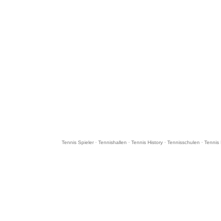
Tennis Spieler
·
Tennishallen
·
Tennis History
·
Tennisschulen
·
Tennis