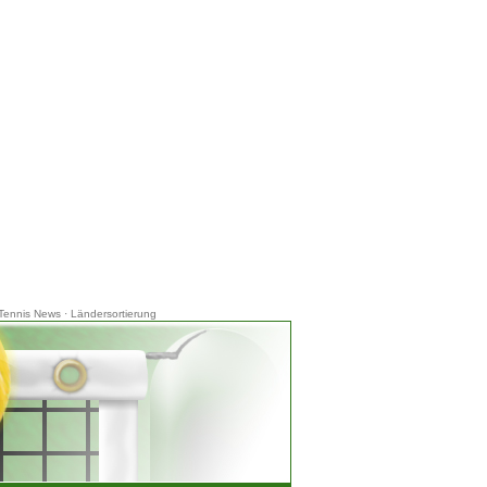
Tennis News
·
Ländersortierung