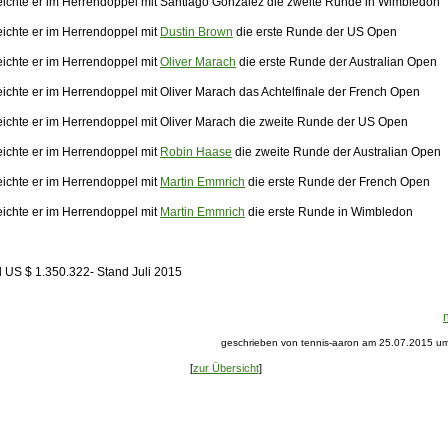
eichte er im Herrendoppel mit Santiago Gonzalez die zweite Runde in Wimbledon
eichte er im Herrendoppel mit
Dustin Brown
die erste Runde der US Open
eichte er im Herrendoppel mit
Oliver Marach
die erste Runde der
Australian Open
eichte er im Herrendoppel mit Oliver Marach das Achtelfinale der French Open
eichte er im Herrendoppel mit Oliver Marach die zweite Runde der US Open
eichte er im Herrendoppel mit
Robin Haase
die zweite Runde der Australian Open
eichte er im Herrendoppel mit
Martin Emmrich
die erste Runde der French Open
eichte er im Herrendoppel mit
Martin Emmrich
die erste Runde in Wimbledon
d US $ 1.350.322- Stand Juli 2015
geschrieben von tennis-aaron am 25.07.2015 um
[
zur Übersicht
]