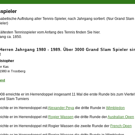
spieler
abetische Auflistung aller Tennis-Spieler, nach Jahrgang sortiert. (Nur Grand Slam
eler)
ältesten Tennisspieler vom Anfang des Tennis finden Sie hier.
ang ca. 1850.
-Herren Jahrgang 1980 - 1989. Über 3000 Grand Slam Spieler si
t
istopher
er Kas
 1980 in Trostberg
and
08 erreichte er im Herrendoppel insgesamt 11 Mal die erste Runde bis zum Viertel
and Slam Turniers
eichte er im Herrendoppel mit
Alexander Peya
die dritte Runde in
Wimbledon
eichte er im Herrendoppel mit
Rogier Wassen
die dritte Runde der
Australian Open
eichte er im Herrendoppel mit Rogier Wassen die zweite Runde der
French Open