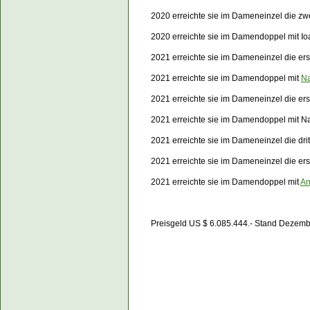
2020 erreichte sie im Dameneinzel die z
2020 erreichte sie im Damendoppel mit I
2021 erreichte sie im Dameneinzel die er
2021 erreichte sie im Damendoppel mit
Na
2021 erreichte sie im Dameneinzel die e
2021 erreichte sie im Damendoppel mit 
2021 erreichte sie im Dameneinzel die dr
2021 erreichte sie im Dameneinzel die e
2021 erreichte sie im Damendoppel mit
An
Preisgeld US $ 6.085.444.- Stand Dezem