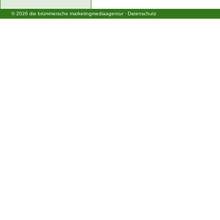
©
2026
die brümmersche marketingmediaagentur
·
Datenschutz