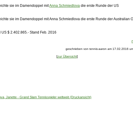
eichte sie im Damendoppel mit
Anna Schmiedlova
die erste Runde der US
eichte sie im Damendoppel mit Anna Schmiedlova die erste Runde der Australian 
d US $ 2.402.865.- Stand Feb. 2016
geschrieben von tennis-aaron am 17.02.2016 um
[
zur Übersicht
]