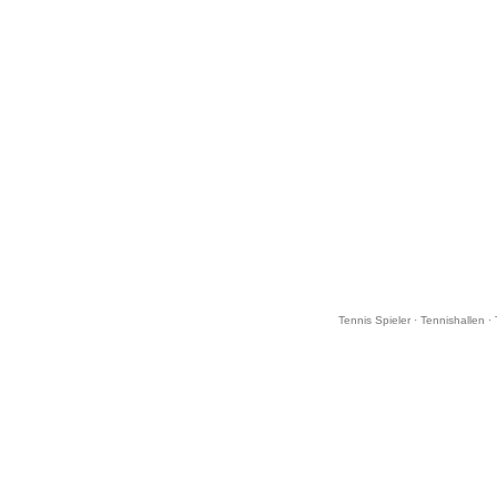
Tennis Spieler
·
Tennishallen
·