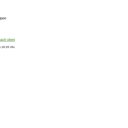
Open
nach oben
 18:26 Uhr.