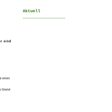
Aktuell
r sind
e eines
s Grand