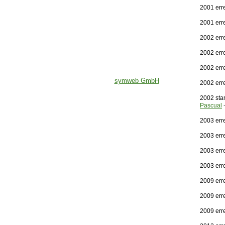
2001 err
2001 err
2002 err
2002 err
2002 err
symweb GmbH
2002 err
2002 sta
Pascual
2003 err
2003 err
2003 err
2003 err
2009 err
2009 err
2009 err