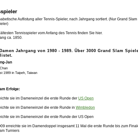
spieler
abetische Auflistung aller Tennis-Spieler, nach Jahrgang sortiert. (Nur Grand Slam
eler)
ältesten Tennisspieler vom Anfang des Tennis finden Sie hier.
ang ca. 1850.
 Damen Jahrgang von 1980 - 1989. Über 3000 Grand Slam Spiele
listet.
ung-Jan
 Chan
st 1989 in Taipeh, Taiwan
am Erfolge:
eichte sie im Dameneinzel die erste Runde der
US Open
eichte sie im Dameneinzel die erste Runde in
Wimbledon
eichte sie im Dameneinzel die erste Runde der US Open
009 erreichte sie im Damendoppel insgesamt 11 Mal die erste Runde bis zum
Final
am Turniers