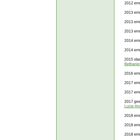
2012 err
2013 err
2013 err
2013 err
2014 err
2014 err
2015 sta
Bethanie
2016 err
2017 err
2017 err
2017 gew
Lucie Hr
2018 err
2018 err
2018 err