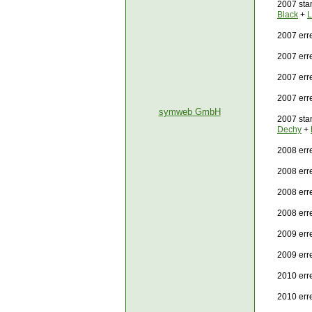
2007 sta
Black
+
L
2007 err
2007 err
2007 err
2007 err
symweb GmbH
2007 sta
Dechy
+
2008 err
2008 err
2008 err
2008 err
2009 err
2009 err
2010 err
2010 err