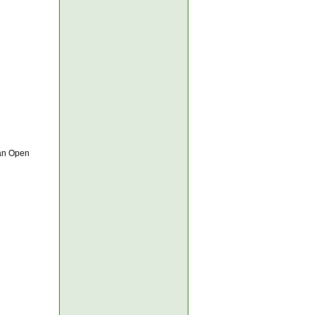
ian Open