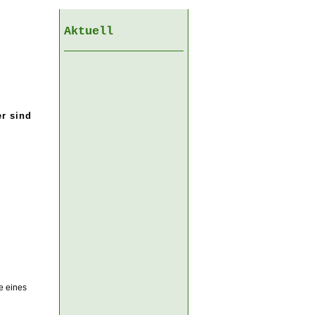
Aktuell
r sind
e
eines