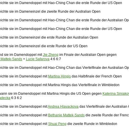
eichte sie im Damendoppel mit Hao-Ching Chan die erste Runde der US Open
eichte sie im Dameneinzel die zweite Runde der Australian Open
eichte sie im Damendoppel mit Hao-Ching Chan die erste Runde der Australian O
eichte sie im Damendoppel mit Hao-Ching Chan die erste Runde der US Open
eichte sie im Dameneinzel die erste Runde der Australian Open
eichte sie im Dameneinzel die erste Runde der US Open
nd sie im Damendoppel mit
Jie Zheng
im
Finale
der Australian Open gegen
 Mattek-Sands
+
Lucie Safarova
4:6 6:7
eichte sie im Damendoppel mit Hao-Ching Chan das Viertelfinale der Australian O
eichte sie im Damendoppel mit
Martina Hingis
das Halbfinale der French Open
eichte sie im Damendoppel mit Martina Hingis das Viertelfinale in Wimbledon
ann sie im Damendoppel mit Martina Hingis die US Open gegen
Katerina Siniako
adecka
6:3 6:2
eichte sie im Damendoppel mit
Andrea Hlavackova
das Viertelfinale der Australian
eichte sie im Damendoppel mit
Bethanie Mattek-Sands
die zweite Runde der Fren
eichte sie im Damendoppel mit
Shuai Peng
die zweite Runde in Wimbledon