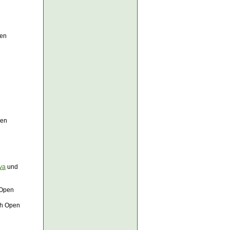
pen
pen
va
und
 Open
ch Open