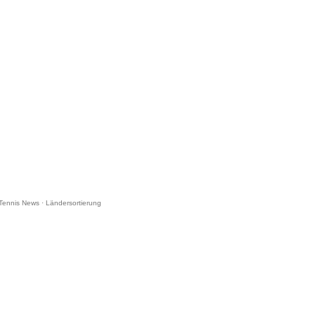
Tennis News
·
Ländersortierung