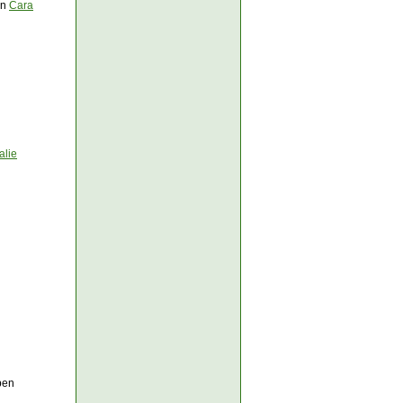
en
Cara
alie
pen