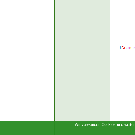
Wir verwenden Cookies und weitere