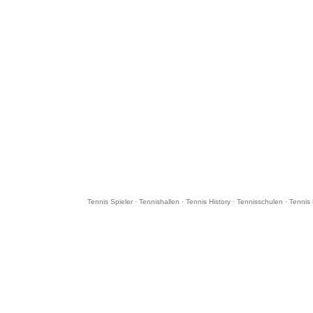
Tennis Spieler
·
Tennishallen
·
Tennis History
·
Tennisschulen
·
Tennis