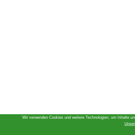
Wir verwenden Cookies und weitere Technologien, um Inhalte und
Unser