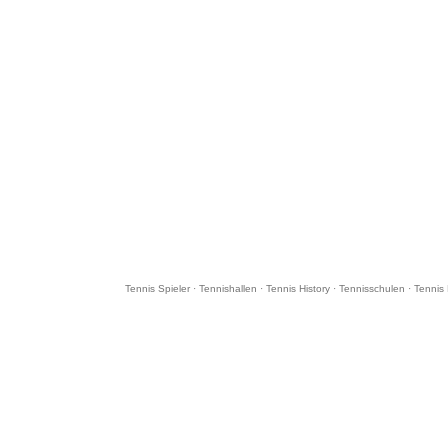
Tennis Spieler
·
Tennishallen
·
Tennis History
·
Tennisschulen
·
Tennis