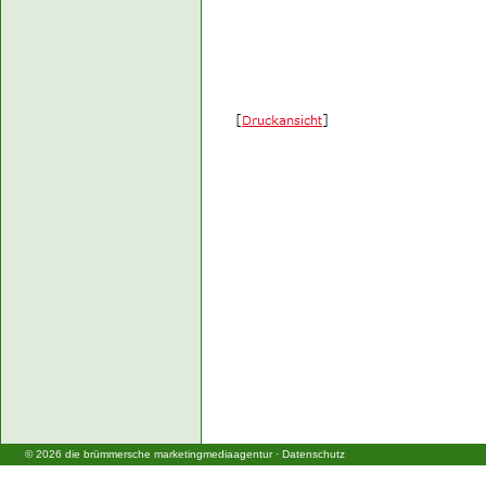
©
2026
die brümmersche marketingmediaagentur
·
Datenschutz