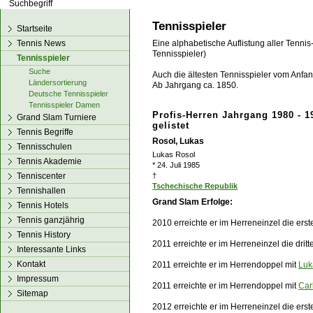
los!
Tennisspieler
Startseite
Tennis News
Eine alphabetische Auflistung aller Tennis
Tennisspieler)
Tennisspieler
Suche
Auch die ältesten Tennisspieler vom Anfang
Ländersortierung
Ab Jahrgang ca. 1850.
Deutsche Tennisspieler
Tennisspieler Damen
Profis-Herren Jahrgang 1980 - 1
Grand Slam Turniere
gelistet
Tennis Begriffe
Rosol, Lukas
Tennisschulen
Lukas Rosol
Tennis Akademie
* 24. Juli 1985
Tenniscenter
†
Tschechische Republik
Tennishallen
Grand Slam Erfolge:
Tennis Hotels
Tennis ganzjährig
2010 erreichte er im Herreneinzel die ers
Tennis History
2011 erreichte er im Herreneinzel die dri
Interessante Links
Kontakt
2011 erreichte er im Herrendoppel mit
Luk
Impressum
2011 erreichte er im Herrendoppel mit
Car
Sitemap
2012 erreichte er im Herreneinzel die ers