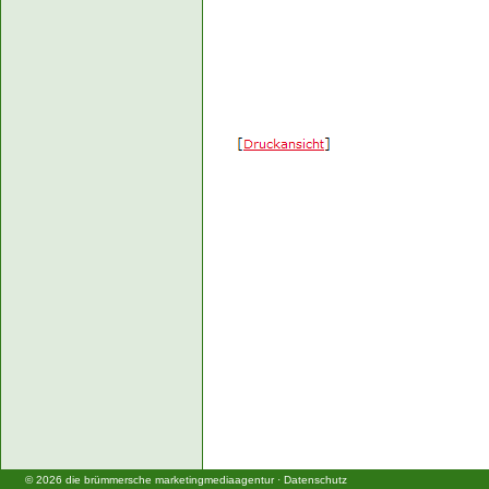
©
2026
die brümmersche marketingmediaagentur
·
Datenschutz