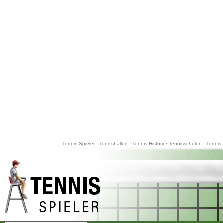
Tennis Spieler
·
Tennishallen
·
Tennis History
·
Tennisschulen
·
Tennis