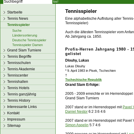
los!
Tennisspieler
Startseite
Tennis News
Eine alphabetische Auflistung aller Tennis
Tennisspieler)
Tennisspieler
Suche
Auch die ältesten Tennisspieler vom Anfang
Ländersortierung
Ab Jahrgang ca. 1850.
Deutsche Tennisspieler
Tennisspieler Damen
Profis-Herren Jahrgang 1980 - 1
Grand Slam Turniere
gelistet
Tennis Begriffe
Dlouhy, Lukas
Tennisschulen
Lukas Dlouhy
Tennis Akademie
* 9. April 1983 in Pisek, Tschechien
Tenniscenter
†
Tschechische Republik
Tennishallen
Grand Slam Erfolge:
Tennis Hotels
2005 - 2009 erreichte er im Herrendoppel
Tennis ganzjährig
Grand Slam Turniers
Tennis History
Interessante Links
2007 stand er im Herrendoppel mit
Pavel 
Daniel Nestor
6:2 3:6 4:6
Kontakt
Impressum
2007 stand er im Herrendoppel mit Pavel 
Simon Aspelin
5:7 4:6
Sitemap