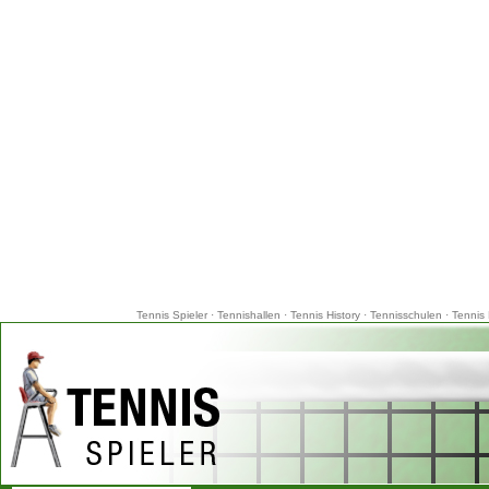
Tennis Spieler
·
Tennishallen
·
Tennis History
·
Tennisschulen
·
Tennis