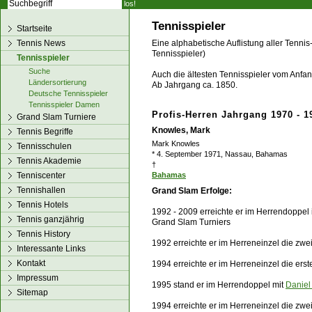
los!
Tennisspieler
Startseite
Tennis News
Eine alphabetische Auflistung aller Tennis
Tennisspieler)
Tennisspieler
Suche
Auch die ältesten Tennisspieler vom Anfang
Ländersortierung
Ab Jahrgang ca. 1850.
Deutsche Tennisspieler
Tennisspieler Damen
Profis-Herren Jahrgang 1970 - 1
Grand Slam Turniere
Knowles, Mark
Tennis Begriffe
Mark Knowles
Tennisschulen
* 4. September 1971, Nassau, Bahamas
Tennis Akademie
†
Tenniscenter
Bahamas
Tennishallen
Grand Slam Erfolge:
Tennis Hotels
1992 - 2009 erreichte er im Herrendoppel
Tennis ganzjährig
Grand Slam Turniers
Tennis History
1992 erreichte er im Herreneinzel die zw
Interessante Links
Kontakt
1994 erreichte er im Herreneinzel die ers
Impressum
1995 stand er im Herrendoppel mit
Daniel
Sitemap
1994 erreichte er im Herreneinzel die zw