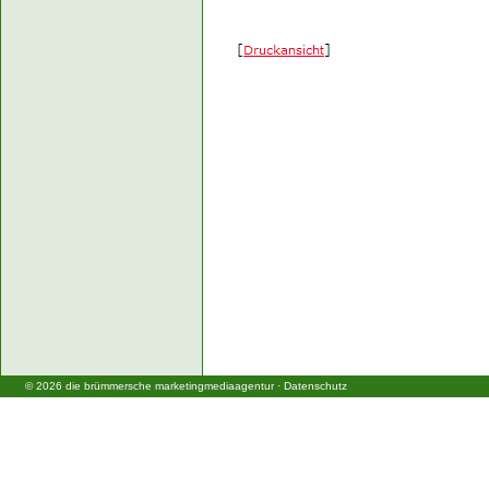
©
2026
die brümmersche marketingmediaagentur
·
Datenschutz