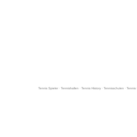
Tennis Spieler
·
Tennishallen
·
Tennis History
·
Tennisschulen
·
Tennis