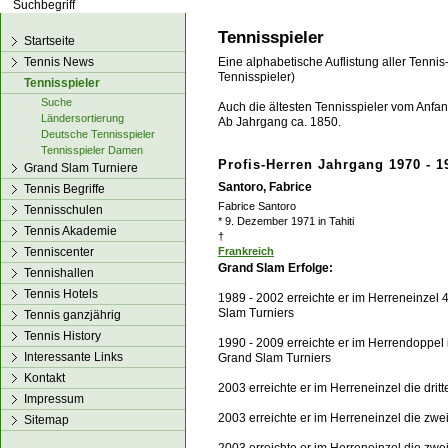
los!
Tennisspieler
Startseite
Tennis News
Eine alphabetische Auflistung aller Tennis
Tennisspieler)
Tennisspieler
Suche
Auch die ältesten Tennisspieler vom Anfang
Ländersortierung
Ab Jahrgang ca. 1850.
Deutsche Tennisspieler
Tennisspieler Damen
Profis-Herren Jahrgang 1970 - 1
Grand Slam Turniere
Santoro, Fabrice
Tennis Begriffe
Fabrice Santoro
Tennisschulen
* 9. Dezember 1971 in Tahiti
Tennis Akademie
†
Tenniscenter
Frankreich
Grand Slam Erfolge:
Tennishallen
Tennis Hotels
1989 - 2002 erreichte er im Herreneinzel 
Slam Turniers
Tennis ganzjährig
Tennis History
1990 - 2009 erreichte er im Herrendoppel
Interessante Links
Grand Slam Turniers
Kontakt
2003 erreichte er im Herreneinzel die dri
Impressum
2003 erreichte er im Herreneinzel die zw
Sitemap