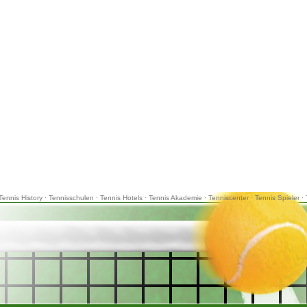
Tennis History
·
Tennisschulen
·
Tennis Hotels
·
Tennis Akademie
·
Tenniscenter
·
Tennis Spieler
·