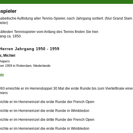
spieler
abetische Auflistung aller Tennis-Spieler, nach Jahrgang sortiert. (Nur Grand Slam
eler)
ältesten Tennisspieler vom Anfang des Tennis finden Sie hier.
ang ca. 1850.
-Herren Jahrgang 1950 - 1959
, Michiel
chapers
ber 1959 in Rotterdam, Niederlande
nde
993 erreichte er im Herrendoppel 30 Mal die erste Runde bis zum Viertelfinale ein
niers
eichte er im Herreneinzel die erste Runde der French Open
eichte er im Herreneinzel die erste Runde in Wimbledon
eichte er im Herreneinzel die dritte Runde der French Open
eichte er im Herreneinzel die erste Runde in Wimbledon