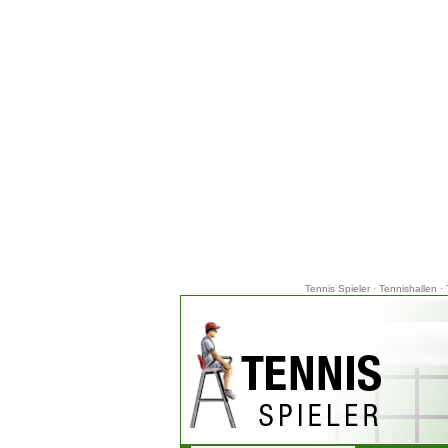
Tennis Spieler
·
Tennishallen
·