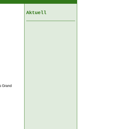
Aktuell
es Grand