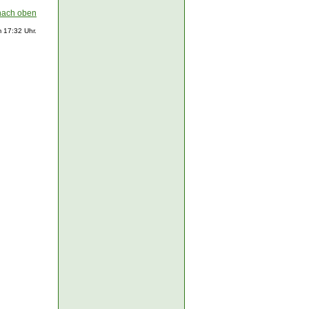
nach oben
 17:32 Uhr.