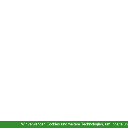
Wir verwenden Cookies und weitere Technologien, um Inhalte und