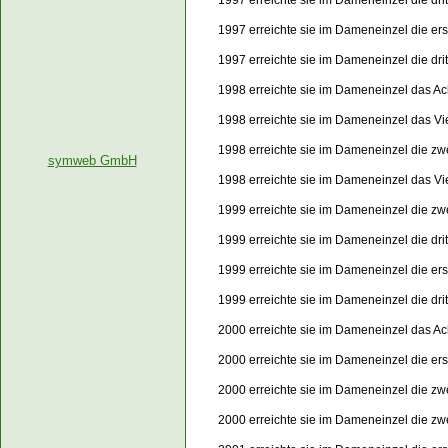
1997 erreichte sie im Dameneinzel die dr
1997 erreichte sie im Dameneinzel die e
1997 erreichte sie im Dameneinzel die dr
1998 erreichte sie im Dameneinzel das Ach
1998 erreichte sie im Dameneinzel das Vi
1998 erreichte sie im Dameneinzel die z
symweb GmbH
1998 erreichte sie im Dameneinzel das Vi
1999 erreichte sie im Dameneinzel die zw
1999 erreichte sie im Dameneinzel die dr
1999 erreichte sie im Dameneinzel die e
1999 erreichte sie im Dameneinzel die dr
2000 erreichte sie im Dameneinzel das Ach
2000 erreichte sie im Dameneinzel die e
2000 erreichte sie im Dameneinzel die z
2000 erreichte sie im Dameneinzel die z