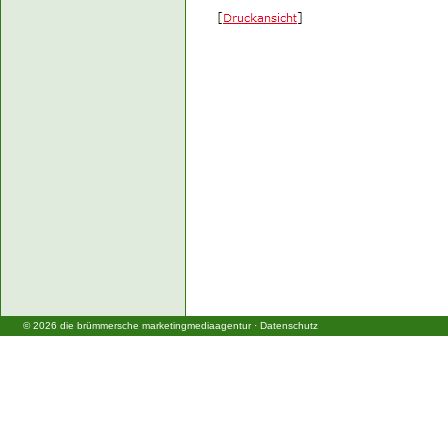
©
2026
die brümmersche marketingmediaagentur
·
Datenschutz