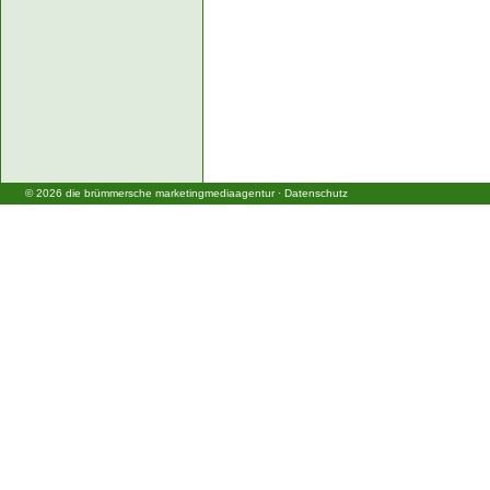
©
2026
die brümmersche marketingmediaagentur
·
Datenschutz