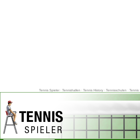
Tennis Spieler
·
Tennishallen
·
Tennis History
·
Tennisschulen
·
Tennis