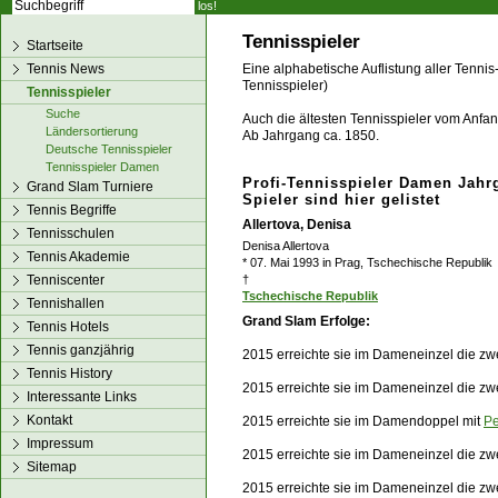
los!
Tennisspieler
Startseite
Tennis News
Eine alphabetische Auflistung aller Tennis
Tennisspieler)
Tennisspieler
Suche
Auch die ältesten Tennisspieler vom Anfang
Ländersortierung
Ab Jahrgang ca. 1850.
Deutsche Tennisspieler
Tennisspieler Damen
Profi-Tennisspieler Damen Jahr
Grand Slam Turniere
Spieler sind hier gelistet
Tennis Begriffe
Allertova, Denisa
Tennisschulen
Denisa Allertova
Tennis Akademie
* 07. Mai 1993 in Prag, Tschechische Republik
Tenniscenter
†
Tschechische Republik
Tennishallen
Grand Slam Erfolge:
Tennis Hotels
Tennis ganzjährig
2015 erreichte sie im Dameneinzel die z
Tennis History
2015 erreichte sie im Dameneinzel die z
Interessante Links
Kontakt
2015 erreichte sie im Damendoppel mit
Pe
Impressum
2015 erreichte sie im Dameneinzel die zw
Sitemap
2015 erreichte sie im Dameneinzel die z