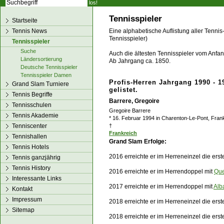
los!
Tennisspieler
Startseite
Tennis News
Eine alphabetische Auflistung aller Tennis
Tennisspieler)
Tennisspieler
Suche
Auch die ältesten Tennisspieler vom Anfang
Ländersortierung
Ab Jahrgang ca. 1850.
Deutsche Tennisspieler
Tennisspieler Damen
Profis-Herren Jahrgang 1990 - 1
Grand Slam Turniere
gelistet.
Tennis Begriffe
Barrere, Gregoire
Tennisschulen
Gregoire Barrere
Tennis Akademie
* 16. Februar 1994 in Charenton-Le-Pont, Fran
Tenniscenter
†
Frankreich
Tennishallen
Grand Slam Erfolge:
Tennis Hotels
2016 erreichte er im Herreneinzel die ers
Tennis ganzjährig
Tennis History
2016 erreichte er im Herrendoppel mit
Que
Interessante Links
2017 erreichte er im Herrendoppel mit
Alb
Kontakt
Impressum
2018 erreichte er im Herreneinzel die ers
Sitemap
2018 erreichte er im Herreneinzel die ers