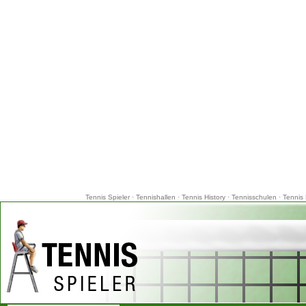
Tennis Spieler
·
Tennishallen
·
Tennis History
·
Tennisschulen
·
Tennis