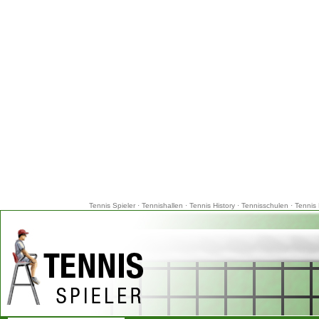
Tennis Spieler
·
Tennishallen
·
Tennis History
·
Tennisschulen
·
Tennis