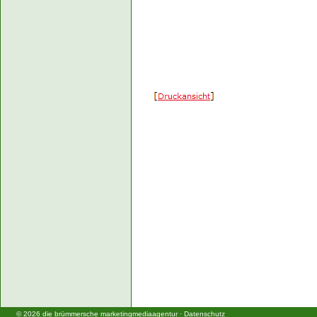
©
2026
die brümmersche marketingmediaagentur
·
Datenschutz