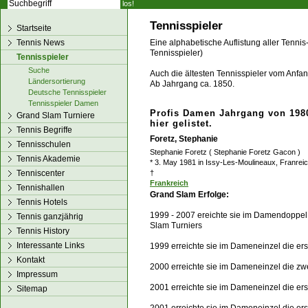
los!
Tennisspieler
Startseite
Tennis News
Eine alphabetische Auflistung aller Tennis
Tennisspieler)
Tennisspieler
Suche
Auch die ältesten Tennisspieler vom Anfang
Ländersortierung
Ab Jahrgang ca. 1850.
Deutsche Tennisspieler
Tennisspieler Damen
Profis Damen Jahrgang von 1980
Grand Slam Turniere
hier gelistet.
Tennis Begriffe
Foretz, Stephanie
Tennisschulen
Stephanie Foretz ( Stephanie Foretz Gacon )
Tennis Akademie
* 3. May 1981 in Issy-Les-Moulineaux, Franrei
Tenniscenter
†
Frankreich
Tennishallen
Grand Slam Erfolge:
Tennis Hotels
1999 - 2007 ereichte sie im Damendoppel 
Tennis ganzjährig
Slam Turniers
Tennis History
Interessante Links
1999 erreichte sie im Dameneinzel die er
Kontakt
2000 erreichte sie im Dameneinzel die z
Impressum
2001 erreichte sie im Dameneinzel die e
Sitemap