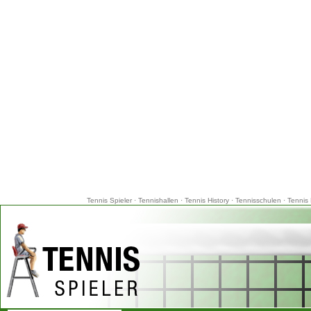
Tennis Spieler
·
Tennishallen
·
Tennis History
·
Tennisschulen
·
Tennis