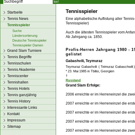
los!
Tennisspieler
Startseite
Tennis News
Eine alphabetische Auflistung aller Tennis
Tennisspieler)
Tennisspieler
Suche
Auch die ältesten Tennisspieler vom Anfang
Ländersortierung
Ab Jahrgang ca. 1850.
Deutsche Tennisspieler
Tennisspieler Damen
Profis-Herren Jahrgang 1980 - 1
Grand Slam Turniere
gelistet
Tennis Begriffe
Gabashvili, Teymuraz
Tennisschulen
Teymuraz Gabashvili ( Teimuraz Gabaschwili )
Tennis Akademie
* 23. Mai 1985 in Tbilisi, Georgien
Tenniscenter
†
Russland
Tennishallen
Grand Slam Erfolge:
Tennis Hotels
2006 erreichte er im Herreneinzel die zw
Tennis ganzjährig
Tennis History
2007 erreichte er im Herreneinzel die ers
Interessante Links
2007 erreichte er im Herreneinzel die ers
Kontakt
Impressum
2007 erreichte er im Herreneinzel die ers
Sitemap
2007 erreichte er im Herreneinzel die zw