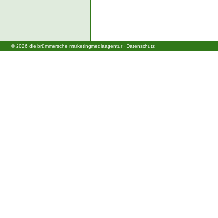
©
2026
die brümmersche marketingmediaagentur
·
Datenschutz