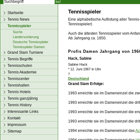
los!
Tennisspieler
Startseite
Tennis News
Eine alphabetische Auflistung aller Tennis
Tennisspieler)
Tennisspieler
Suche
Auch die ältesten Tennisspieler vom Anfang
Ländersortierung
Ab Jahrgang ca. 1850.
Deutsche Tennisspieler
Tennisspieler Damen
Profis Damen Jahrgang von 1960
Grand Slam Turniere
Hack, Sabine
Tennis Begriffe
Sabine Hack
Tennisschulen
* 12. Juni 1967 in Ulm
Tennis Akademie
†
Tenniscenter
Deutschland
Grand Slam Erfolge:
Tennishallen
Tennis Hotels
1993 erreichte sie im Dameneinzel die z
Tennis ganzjährig
1993 erreichte sie im Dameneinzel die dr
Tennis History
Interessante Links
1993 erreichte sie im Dameneinzel die er
Kontakt
1993 erreichte sie im Dameneinzel die dr
Impressum
1994 erreichte sie im Dameneinzel das
Ac
Sitemap