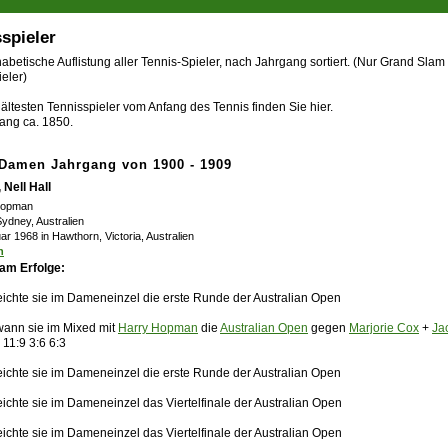
spieler
abetische Auflistung aller Tennis-Spieler, nach Jahrgang sortiert. (Nur Grand Slam
eler)
ältesten Tennisspieler vom Anfang des Tennis finden Sie hier.
ang ca. 1850.
 Damen Jahrgang von 1900 - 1909
Nell Hall
 Hopman
Sydney, Australien
ar 1968 in Hawthorn, Victoria, Australien
n
am Erfolge:
eichte sie im Dameneinzel die erste Runde der Australian Open
ann sie im Mixed mit
Harry Hopman
die
Australian Open
gegen
Marjorie Cox
+
Ja
11:9 3:6 6:3
eichte sie im Dameneinzel die erste Runde der Australian Open
ichte sie im Dameneinzel das Viertelfinale der Australian Open
ichte sie im Dameneinzel das Viertelfinale der Australian Open