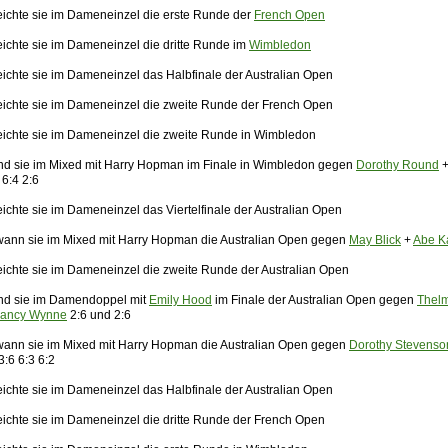
eichte sie im Dameneinzel die erste Runde der
French Open
eichte sie im Dameneinzel die dritte Runde im
Wimbledon
eichte sie im Dameneinzel das Halbfinale der Australian Open
eichte sie im Dameneinzel die zweite Runde der French Open
eichte sie im Dameneinzel die zweite Runde in Wimbledon
nd sie im Mixed mit Harry Hopman im Finale in Wimbledon gegen
Dorothy Round
 6:4 2:6
ichte sie im Dameneinzel das Viertelfinale der Australian Open
ann sie im Mixed mit Harry Hopman die Australian Open gegen
May Blick
+
Abe K
eichte sie im Dameneinzel die zweite Runde der Australian Open
nd sie im Damendoppel mit
Emily Hood
im Finale der Australian Open gegen
Thel
ancy Wynne
2:6 und 2:6
ann sie im Mixed mit Harry Hopman die Australian Open gegen
Dorothy Stevenso
3:6 6:3 6:2
eichte sie im Dameneinzel das Halbfinale der Australian Open
eichte sie im Dameneinzel die dritte Runde der French Open