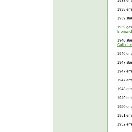
1938 err
1938 err
1939 sta
1939 gew
Bromwic
1940 sta
Colin Lo
1946 erre
1947 sta
1947 err
1947 err
1948 erre
1949 err
1950 erre
1951 erre
1952 err