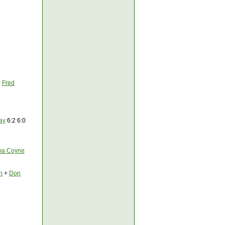
+
Fred
ay
6:2 6:0
ma Coyne
n
+
Don