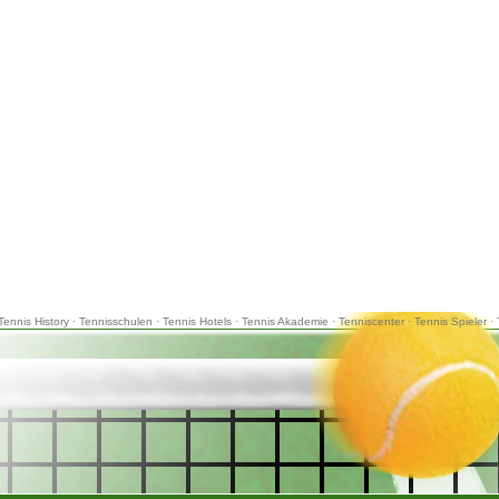
Tennis History
·
Tennisschulen
·
Tennis Hotels
·
Tennis Akademie
·
Tenniscenter
·
Tennis Spieler
·