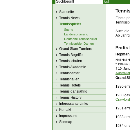
los!
Tennis
Startseite
Tennis News
Eine alph
Tennisspi
Tennisspieler
Suche
Auch die 
Ländersortierung
Ab Jahrg
Deutsche Tennisspieler
Tennisspieler Damen
Profis
Grand Slam Turniere
Hopman, 
Tennis Begriffe
Nell Hall
Tennisschulen
* 1909 in 
Tennis Akademie
† 10. Janu
Tenniscenter
Australie
Grand Sl
Tennishallen
Tennis Hotels
1930 err
Tennis ganzjährig
1930 gew
Tennis History
Crawford
Interessante Links
1931 err
Kontakt
Impressum
1933 erre
Sitemap
1934 erre