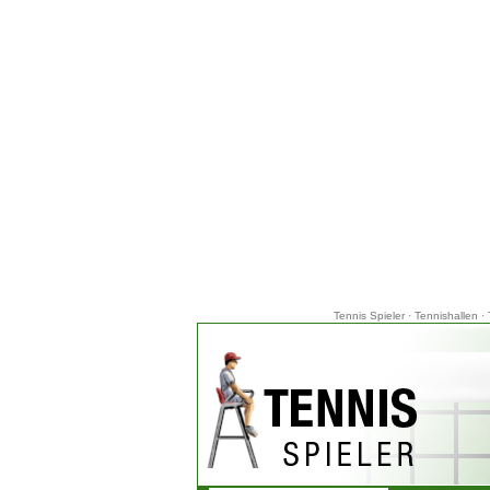
Tennis Spieler
·
Tennishallen
·