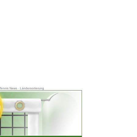
Tennis News
·
Ländersortierung