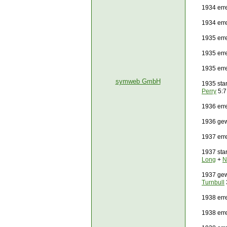
1934 err
1934 err
1935 err
1935 err
1935 err
symweb GmbH
1935 sta
Perry
5:7
1936 erre
1936 gew
1937 err
1937 sta
Long
+
N
1937 gew
Turnbull
1938 err
1938 err