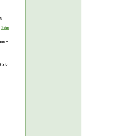
:6
+
John
nne +
s 2:6