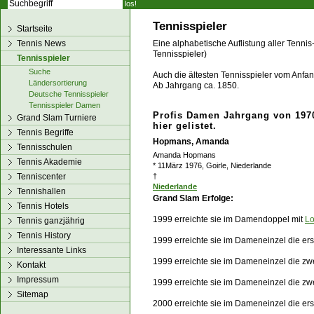
los!
Tennisspieler
Startseite
Tennis News
Eine alphabetische Auflistung aller Tennis
Tennisspieler)
Tennisspieler
Suche
Auch die ältesten Tennisspieler vom Anfang
Ländersortierung
Ab Jahrgang ca. 1850.
Deutsche Tennisspieler
Tennisspieler Damen
Profis Damen Jahrgang von 1970
Grand Slam Turniere
hier gelistet.
Tennis Begriffe
Hopmans, Amanda
Tennisschulen
Amanda Hopmans
Tennis Akademie
* 11März 1976, Goirle, Niederlande
Tenniscenter
†
Niederlande
Tennishallen
Grand Slam Erfolge:
Tennis Hotels
1999 erreichte sie im Damendoppel mit
Lo
Tennis ganzjährig
Tennis History
1999 erreichte sie im Dameneinzel die er
Interessante Links
1999 erreichte sie im Dameneinzel die zw
Kontakt
Impressum
1999 erreichte sie im Dameneinzel die z
Sitemap
2000 erreichte sie im Dameneinzel die er