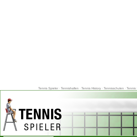
Tennis Spieler
·
Tennishallen
·
Tennis History
·
Tennisschulen
·
Tennis