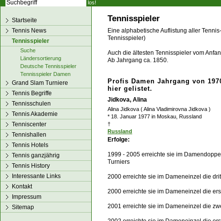
los!
Tennisspieler
Startseite
Tennis News
Eine alphabetische Auflistung aller Tennis
Tennisspieler)
Tennisspieler
Suche
Auch die ältesten Tennisspieler vom Anfang
Ländersortierung
Ab Jahrgang ca. 1850.
Deutsche Tennisspieler
Tennisspieler Damen
Profis Damen Jahrgang von 1970
Grand Slam Turniere
hier gelistet.
Tennis Begriffe
Jidkova, Alina
Tennisschulen
Alina Jidkova ( Alina Vladimirovna Jidkova )
Tennis Akademie
* 18. Januar 1977 in Moskau, Russland
Tenniscenter
†
Russland
Tennishallen
Erfolge:
Tennis Hotels
1999 - 2005 erreichte sie im Damendoppel
Tennis ganzjährig
Turniers
Tennis History
Interessante Links
2000 erreichte sie im Dameneinzel die dr
Kontakt
2000 erreichte sie im Dameneinzel die er
Impressum
2001 erreichte sie im Dameneinzel die zw
Sitemap