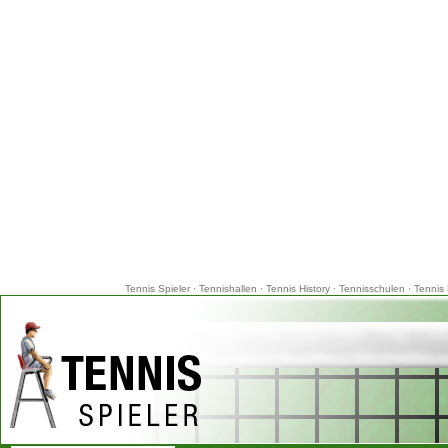
Tennis Spieler
·
Tennishallen
·
Tennis History
·
Tennisschulen
·
Tennis