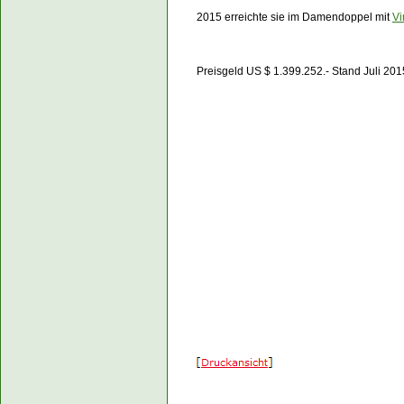
2015 erreichte sie im Damendoppel mit
Vi
Preisgeld US $ 1.399.252.- Stand Juli 201