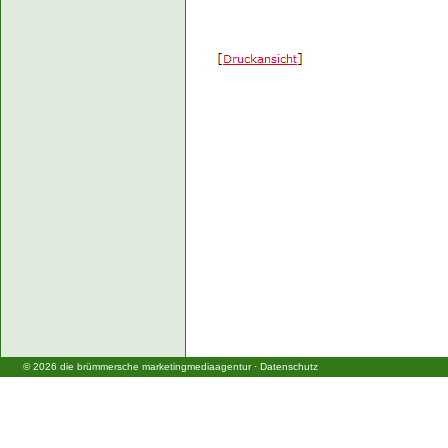
©
2026
die brümmersche marketingmediaagentur
·
Datenschutz